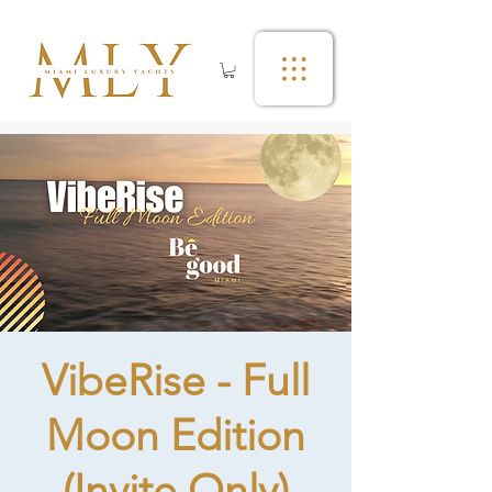
VibeRise - Full
Moon Edition
(Invite Only)